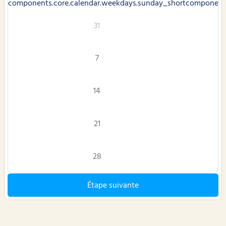
components.core.calendar.weekdays.sunday_short
components
31
7
14
21
28
Étape suivante